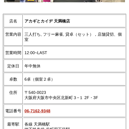
店名
アカギとカイヂ 天満橋店
営業内容
三人打ち, フリー麻雀, 貸卓（セット），店舗貸切、個
室
営業時間
12:00~LAST
定休日
年中無休
卓数
6卓（個室２卓）
住所
〒540-0023
大阪府大阪市中央区北新町３−１ 2F・3F
電話番号
06-7162-9348
最寄駅
各線 天満橋駅